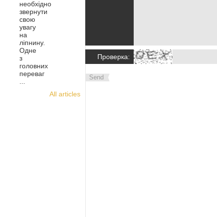
необхідно
звернути
свою
увагу
на
ліпнину.
Одне
Проверка:
з
головних
переваг
Send
...
All articles