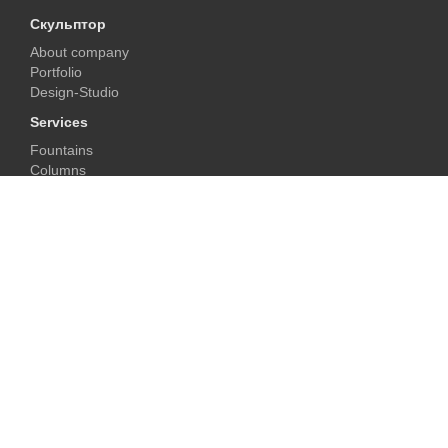
Скульптор
About company
Portfolio
Design-Studio
Services
Fountains
Columns
Fireplaces