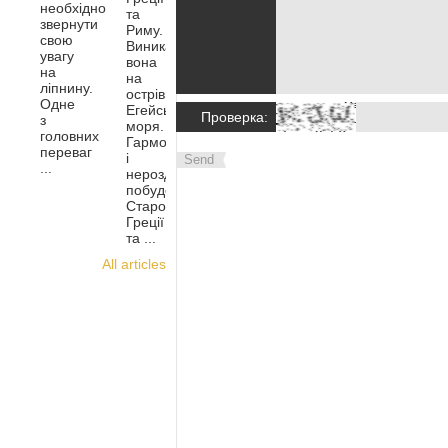
необхідно
та
звернути
Риму.
свою
Виникала
увагу
вона
на
на
ліпнину.
острівці
Одне
Егейського
Проверка:
з
моря.
головних
Гармонійність
переваг
і
Send
...
нероздільність
побудов
Стародавньої
Греції
та ...
All articles