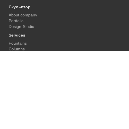
Скульптор
About company
Portfolio
Design-Studio
Services
Fountains
Columns
Fireplaces