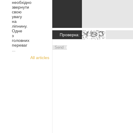
необхідно
звернути
свою
увагу
на
ліпнину.
Одне
Проверка:
з
головних
переваг
Send
...
All articles