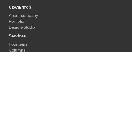
Скульптор
About company
Portfolio
Design-Studio
Services
Fountains
Columns
Fireplaces