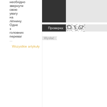
необхідно
звернути
свою
увагу
на
ліпнину.
Одне
Проверка:
з
головних
переваг
Wysłać
...
Wszystkie artykuły