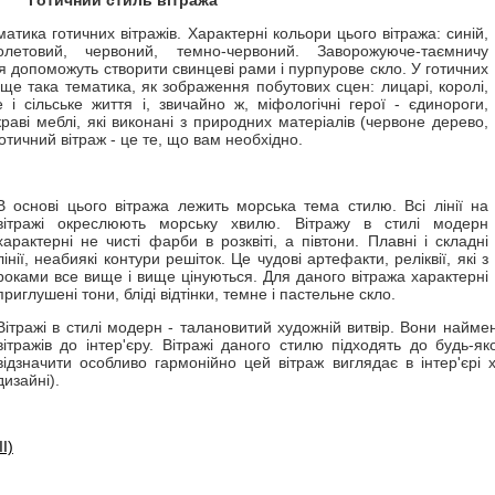
ематика готичних вітражів. Характерні кольори цього вітража: синій,
олетовий, червоний, темно-червоний. Заворожуюче-таємничу
 допоможуть створити свинцеві рами і пурпурове скло. У готичних
 ще така тематика, як зображення побутових сцен: лицарі, королі,
е і сільське життя і, звичайно ж, міфологічні герої - єдинороги,
раві меблі, які виконані з природних матеріалів (червоне дерево,
готичний вітраж - це те, що вам необхідно.
В основі цього вітража лежить морська тема стилю. Всі лінії на
вітражі окреслюють морську хвилю. Вітражу в стилі модерн
характерні не чисті фарби в розквіті, а півтони. Плавні і складні
лінії, неабиякі контури решіток. Це чудові артефакти, реліквії, які з
роками все вище і вище цінуються. Для даного вітража характерні
приглушені тони, бліді відтінки, темне і пастельне скло.
Вітражі в стилі модерн - талановитий художній витвір. Вони наймен
вітражів до інтер'єру. Вітражі даного стилю підходять до будь-яко
відзначити особливо гармонійно цей вітраж виглядає в інтер'єрі 
дизайні).
I)