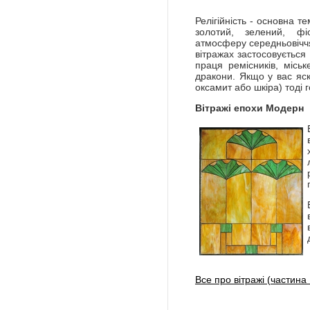
Релігійність - основна т
золотий, зелений, фі
атмосферу середньовіччя
вітражах застосовується
праця ремісників, міськ
дракони. Якщо у вас яск
оксамит або шкіра) тоді 
Вітражі епохи Модерн
Все про вітражі (частина I