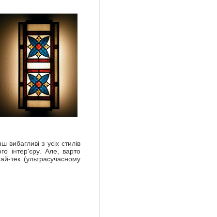
ш вибагливі з усіх стилів
го інтер'єру. Але, варто
хай-тек (ультрасучасному