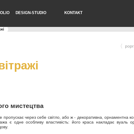
OLIO
DESIGN-STUDIO
KONTAKT
ажі
popr
вітражі
ного мистецтва
яке пропускає через себе світло, або ж - декоративна, орнаментна 
ража є одне особливу властивість: його краса накладає вуаль ор
дову.