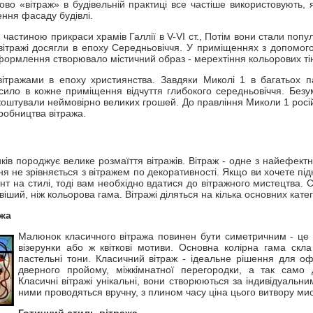
ово «вітраж» в будівельній практиці все частіше використовують, 
ння фасаду будівлі.
частиною прикраси храмів Галлії в V-VI ст., Потім вони стали популя
 вітражі досягли в епоху Середньовіччя. У приміщеннях з допомо
формлення створювало містичний образ - мерехтіння кольорових ті
ітражами в епоху християнства. Завдяки Миколі 1 в багатьох п
носило в кожне приміщення відчуття глибокого середньовіччя. Безу
е коштували неймовірно великих грошей. До правління Миколи 1 росі
робництва вітража.
ів породжує велике розмаїття вітражів. Вітраж - одне з найефектн
ння не зрівняється з вітражем по декоративності. Якщо ви хочете п
ент на стилі, тоді вам необхідно вдатися до вітражного мистецтва. 
віший, ніж кольорова гама. Вітражі діляться на кілька основних катег
ажа
Малюнок класичного вітража повинен бути симетричним - це 
візерунки або ж квіткові мотиви. Основна колірна гама скла
пастельні тони. Класичний вітраж - ідеальне рішення для о
дверного пройому, міжкімнатної перегородки, а так само
Класичні вітражі унікальні, вони створюються за індивідуальни
ними проводяться вручну, з плином часу ціна цього витвору мис
Готичний стиль вітража