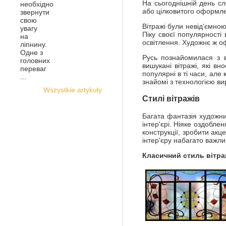
На сьогоднішній день сл
необхідно
або цілковитого оформле
звернути
свою
Вітражі були невід'ємною 
увагу
Піку своєї популярності
на
освітлення. Художнє ж о
ліпнину.
Одне з
Русь познайомилася з в
головних
вишукані вітражі, які в
переваг
популярні в ті часи, ал
...
знайомі з технологією ви
Wszystkie artykuły
Стилі вітражів
Багата фантазія художник
інтер'єрі. Ніяке оздобле
конструкції, зробити акц
інтер'єру набагато важли
Класичний стиль вітр