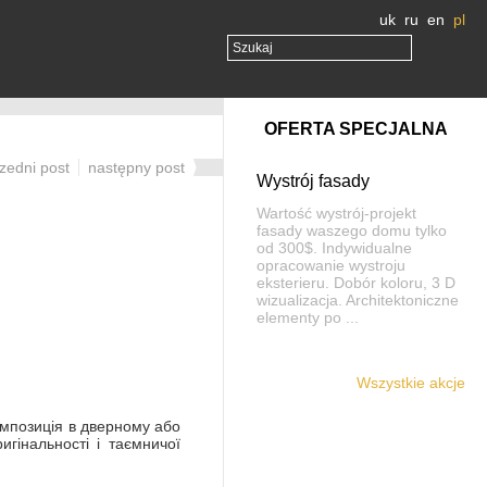
uk
ru
en
pl
OFERTA SPECJALNA
zedni post
następny post
Wystrój fasady
Wartość wystrój-projekt
fasady waszego domu tylko
od 300$. Indywidualne
opracowanie wystroju
eksterieru. Dobór koloru, 3 D
wizualizacja. Architektoniczne
elementy po ...
Wszystkie akcje
композиція в дверному або
игінальності і таємничої