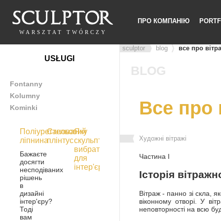
ПРО КОМПАНІЮ
PORTF
WARSZTAT TWÓRCZY
sculptor
blog
все про вітр
USŁUGI
BLOG
Fontanny
Kolumny
Все про 
Kominki
Поліуретанова
Стельовий
Яку
Художні вітражі
ліпнина
плінтус
скульптуру
вибрати
Бажаєте
Частина I
для
досягти
інтер'єру
несподіваних
Історія вітраж
рішень
в
Вітраж - панно зі скла, 
дизайні
віконному отворі. У віт
інтер'єру?
неповторності на всю бу
Тоді
вам