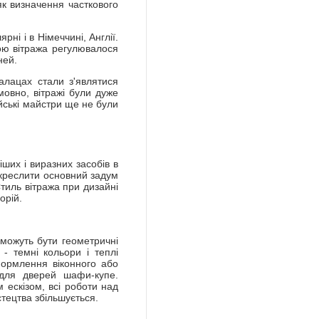
як визначення часткового
рні і в Німеччині, Англії.
гою вітража регулювалося
ней.
алацах стали з'являтися
мовно, вітражі були дуже
йські майстри ще не були
іших і виразних засобів в
ідкреслити основний задум
Стиль вітража при дизайні
орій.
можуть бути геометричні
 - темні кольори і теплі
формлення віконного або
 для дверей шафи-купе.
м ескізом, всі роботи над
тецтва збільшується.