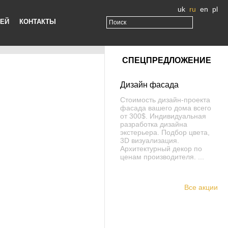
uk
ru
en
pl
ЖЕЙ
КОНТАКТЫ
СПЕЦПРЕДЛОЖЕНИЕ
Дизайн фасада
Стоимость дизайн-проекта
фасада вашего дома всего
от 300$. Индивидуальная
разработка дизайна
экстерьера. Подбор цвета,
3D визуализация.
Архитектурный декор по
ценам производителя. ...
Все акции