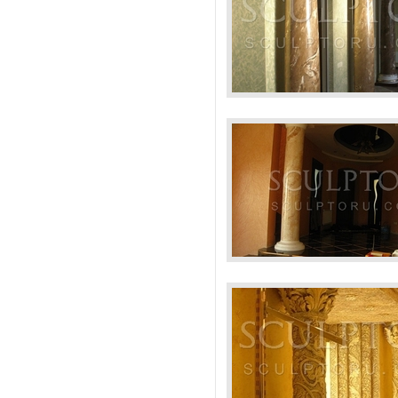
Колоннада, композитный
Колонны дорически