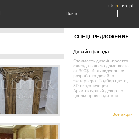
uk
ru
en
pl
Ы
СПЕЦПРЕДЛОЖЕНИЕ
Дизайн фасада
Стоимость дизайн-проекта
фасада вашего дома всего
от 300$. Индивидуальная
разработка дизайна
экстерьера. Подбор цвета,
3D визуализация.
Архитектурный декор по
ценам производителя. ...
Все акции
Пьедестал колонны