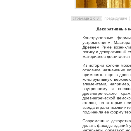
Колонна античная
страница 1 с 3
предыдущие
Декоративные к
Конструктивные формы
устремлениям. Мастера
Древнем Риме возникли 
логику и декоративный 
материалов достигается
Из истории колонн можн
основное назначение к
применять еще в древн
конструктивную верхнюю
элементами, например,
внутреннему и внешн
древнегреческого хр
древнегреческой демокр
столпы, на которые не
всегда играла исключит
подчинила ее форму теол
Современные декоратив
делать фасады зданий 
интерьеры обретают но