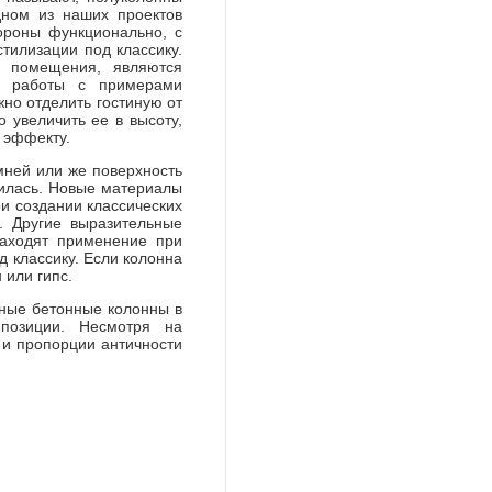
ном из наших проектов
ороны функционально, с
стилизации под классику.
ы помещения, являются
ы работы с примерами
жно отделить гостиную от
 увеличить ее в высоту,
 эффекту.
ней или же поверхность
нилась. Новые материалы
и создании классических
. Другие выразительные
находят применение при
д классику. Если колонна
 или гипс.
ные бетонные колонны в
мпозиции. Несмотря на
 и пропорции античности