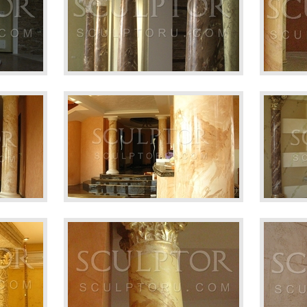
 ордер
Колоннада
Колон
е
Колонна, венецианская штукатурка
Колон