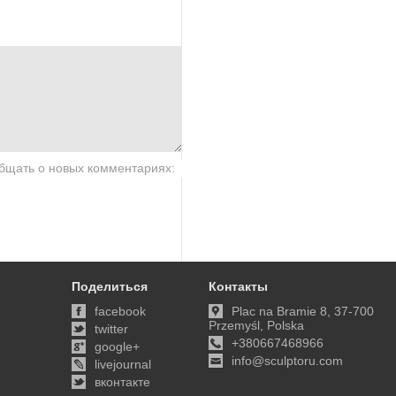
бщать о новых комментариях:
Поделиться
Контакты
facebook
Plac na Bramie 8, 37-700
Przemyśl, Polska
twitter
+380667468966
google+
info@sculptoru.com
livejournal
вконтакте