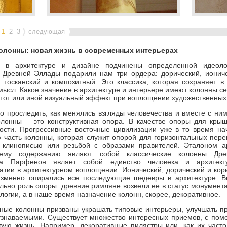
Колонна греческая
Колон
1
2
3
следующая
олонны: новая жизнь в современных интерьерах
 в архитектуре и дизайне подчинены определенной идеол
 Древней Эллады подарили нам три ордера: дорический, иониче
тосканский и композитный. Это классика, которая сохраняет в
смысл. Какое значение в архитектуре и интерьере имеют колонны с
 тот или иной визуальный эффект при воплощении художественны
о проследить, как менялись взгляды человечества и вместе с ним
олонны – это конструктивная опора. В качестве опоры для кры
ости. Прогрессивные восточные цивилизации уже в то время нач
 часть колонны, которая служит опорой для горизонтальных пер
 клинописью или резьбой с образами правителей. Эталоном 
ему содержанию являют собой классические колонны Дре
ама Парфенон являет собой единство человека и архитект
атии в архитектурном воплощении. Ионический, дорический и кор
изменно опирались все последующие шедевры в архитектуре. В
ельно роль опоры: древние римляне возвели ее в статус монумента
огии, а в наше время назначение колонн, скорее, декоративное.
ные колонны призваны украшать типовые интерьеры, улучшать пр
узнаваемыми. Существует множество интересных приемов, с пом
вую жизнь. Например, декоративные пилястры или, как их часто