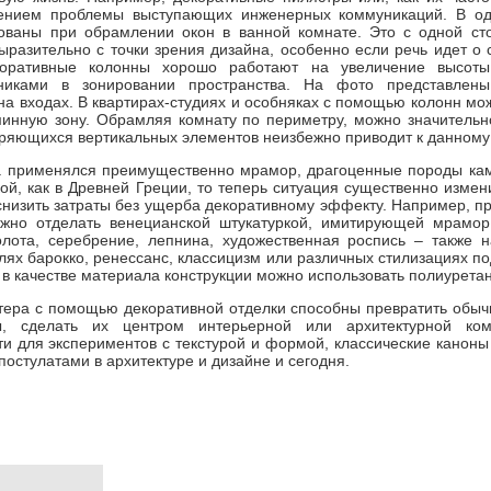
шением проблемы выступающих инженерных коммуникаций. В од
ованы при обрамлении окон в ванной комнате. Это с одной ст
ыразительно с точки зрения дизайна, особенно если речь идет о 
оративные колонны хорошо работают на увеличение высот
никами в зонировании пространства. На фото представлен
на входах. В квартирах-студиях и особняках с помощью колонн мо
инную зону. Обрамляя комнату по периметру, можно значительно
оряющихся вертикальных элементов неизбежно приводит к данному
а применялся преимущественно мрамор, драгоценные породы кам
кой, как в Древней Греции, то теперь ситуация существенно изме
снизить затраты без ущерба декоративному эффекту. Например, пр
жно отделать венецианской штукатуркой, имитирующей мрамор
лота, серебрение, лепнина, художественная роспись – также 
лях барокко, ренессанс, классицизм или различных стилизациях по
 в качестве материала конструкции можно использовать полиуретан
ера с помощью декоративной отделки способны превратить обыч
ы, сделать их центром интерьерной или архитектурной ко
и для экспериментов с текстурой и формой, классические каноны
остулатами в архитектуре и дизайне и сегодня.