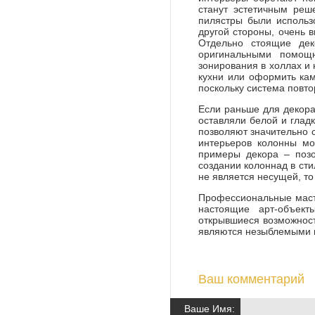
станут эстетичным ре
пилястры были использ
другой стороны, очень в
Отдельно стоящие дек
оригинальными помощ
зонирования в холлах и 
кухни или оформить кам
поскольку система повт
Если раньше для декор
оставляли белой и глад
позволяют значительно 
интерьеров колонны мо
примеры декора – позо
создании колоннад в сти
не является несущей, то
Профессиональные маст
настоящие арт-объект
открывшиеся возможност
являются незыблемыми п
Ваш комментарий
Ваше Имя: