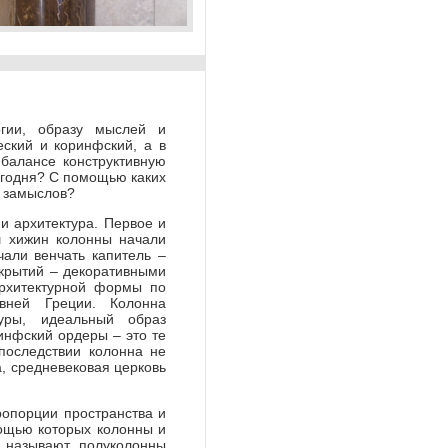
на искусственный мрамор
огии, образу мыслей и
ский и коринфский, а в
 балансе конструктивную
егодня? С помощью каких
х замыслов?
и архитектура. Первое и
ш хижин колонны начали
али венчать капитель –
екрытий – декоративными
архитектурной формы по
вней Греции. Колонна
уры, идеальный образ
инфский ордеры – это те
последствии колонна не
, средневековая церковь
опорции пространства и
ощью которых колонны и
 называют, полуколонны