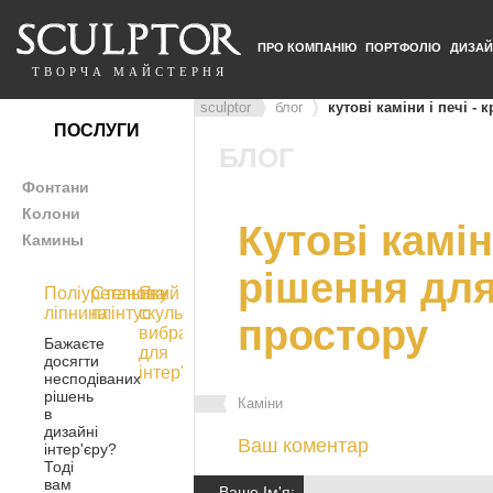
ПРО КОМПАНІЮ
ПОРТФОЛІО
ДИЗАЙ
ТВОРЧА МАЙСТЕРНЯ
sculptor
блог
кутові каміни і печі -
ПОСЛУГИ
БЛОГ
Фонтани
Колони
Кутові камін
Камины
рішення для
Поліуретанова
Стельовий
Яку
ліпнина
плінтус
скульптуру
простору
вибрати
Бажаєте
для
досягти
інтер'єру
несподіваних
рішень
Каміни
в
дизайні
Ваш коментар
інтер'єру?
Тоді
вам
Ваше Ім'я: