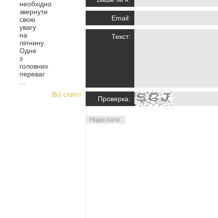
необхідно
звернути
Email:
свою
увагу
на
Текст:
ліпнину.
Одне
з
головних
переваг
...
Всі статті
Проверка:
Надіслати